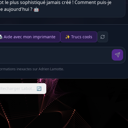
ot le plus sophistiqué jamais créé ! Comment puis-je
e aujourd'hui ? 🤖
️ Aide avec mon imprimante
✨ Trucs cools
formations inexactes sur Adrien Lamotte.
? Recharger Labot... 🔄